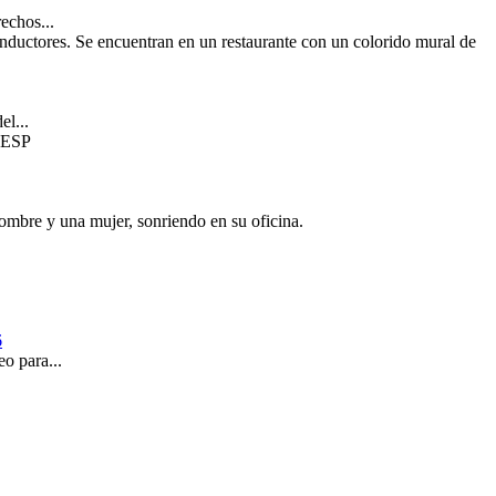
echos...
el...
.
6
o para...