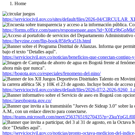
Home
https://serviciocivil.gov.co/sites/default/files/2026-04/CIRC
https://forms.office.com/pages/responsepage.aspx?id=X0
https://heyzine.com/flip-book/85fe9ca51b.html
https://serviciocivil.gov.co/noticias/beneficios-que-conectan-contigo-y
https://bogota.gov.co/especiales/fenomeno-del-nino/
https://serviciocivil.gov.co/sites/default/files/2026-07/2-2026-9260_1.
https://aseobogota.gov.co/
https://teams.microsoft.com/meet/256376519270435?p=ZkuYpGLf
https://serviciocivil.gov.co/noticias/pronto-octava-medicion-del-indice-d