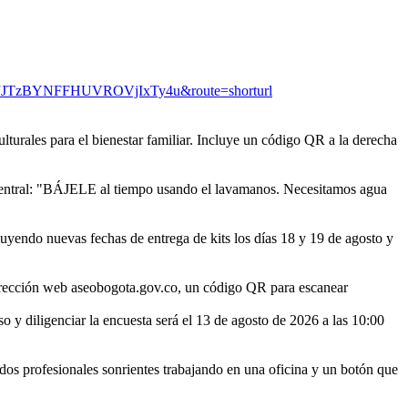
lJJTzBYNFFHUVROVjIxTy4u&route=shorturl