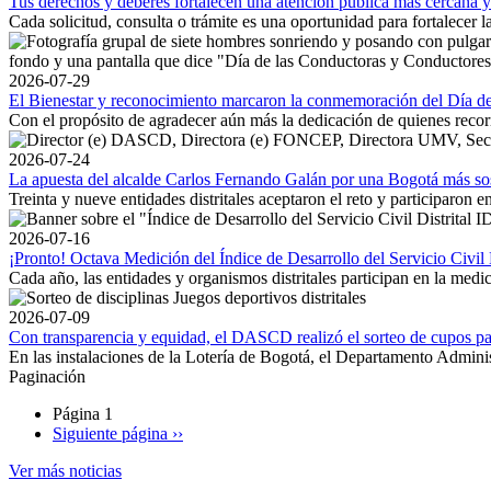
Tus derechos y deberes fortalecen una atención pública más cercana y
Cada solicitud, consulta o trámite es una oportunidad para fortalecer l
2026-07-29
El Bienestar y reconocimiento marcaron la conmemoración del Día de
Con el propósito de agradecer aún más la dedicación de quienes recorr
2026-07-24
La apuesta del alcalde Carlos Fernando Galán por una Bogotá más sos
Treinta y nueve entidades distritales aceptaron el reto y participaron
2026-07-16
¡Pronto! Octava Medición del Índice de Desarrollo del Servicio Civil D
Cada año, las entidades y organismos distritales participan en la medic
2026-07-09
Con transparencia y equidad, el DASCD realizó el sorteo de cupos pa
En las instalaciones de la Lotería de Bogotá, el Departamento Administ
Paginación
Página 1
Siguiente página
››
Ver más noticias