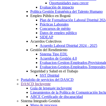
Oportunidades para crecer
Evaluación de impacto
Política Gestión Estratégica del Talento Humano
Empleo Público en Bogotá
Plan de Formalización Laboral Distrital 20
Prácticas Laborales
Concursos de mérito
Datos de empleo público
SIDEAP
Acuerdos Colectivos
Acuerdo Laboral Distrital 2024 - 2025
Gestión del Rendimiento
Sistema Tipo EDL
Acuerdos de Gestión 4.0
Evaluacion-Gestion-Empleados-Provisional
Evaluacion-Gestion-Empleados-Temporales
Seguridad y Salud en el Trabajo
SST Distrital
Portafolio de servicios del DASCD
DASCD Incluyente
Guía de lenguaje incluyente
Lineamientos de la Política de Comunicación Incl
ABCE Certificado de discapacidad
Sistema Integrado Gestión
Mapa de procesos