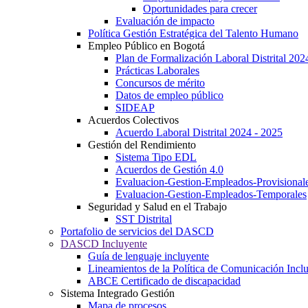
Oportunidades para crecer
Evaluación de impacto
Política Gestión Estratégica del Talento Humano
Empleo Público en Bogotá
Plan de Formalización Laboral Distrital 20
Prácticas Laborales
Concursos de mérito
Datos de empleo público
SIDEAP
Acuerdos Colectivos
Acuerdo Laboral Distrital 2024 - 2025
Gestión del Rendimiento
Sistema Tipo EDL
Acuerdos de Gestión 4.0
Evaluacion-Gestion-Empleados-Provisional
Evaluacion-Gestion-Empleados-Temporales
Seguridad y Salud en el Trabajo
SST Distrital
Portafolio de servicios del DASCD
DASCD Incluyente
Guía de lenguaje incluyente
Lineamientos de la Política de Comunicación Incl
ABCE Certificado de discapacidad
Sistema Integrado Gestión
Mapa de procesos