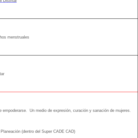
l Distrital
chos menstruales
tar
de empoderarse. Un medio de expresión, curación y sanación de mujeres.
de Planeación (dentro del Super CADE CAD)