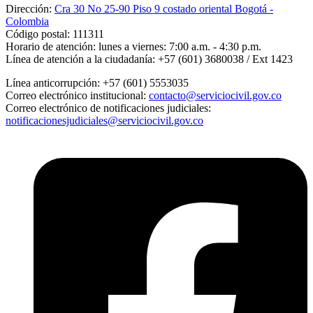
Dirección:
Cra 30 No 25-90 Piso 9 costado oriental Bogotá -
Colombia
Código postal:
111311
Horario de atención:
lunes a viernes: 7:00 a.m. - 4:30 p.m.
Línea de atención a la ciudadanía:
+57 (601) 3680038 / Ext 1423
Línea anticorrupción:
+57 (601) 5553035
Correo electrónico institucional:
contacto@serviciocivil.gov.co
Correo electrónico de notificaciones judiciales:
notificacionesjudiciales@serviciocivil.gov.co