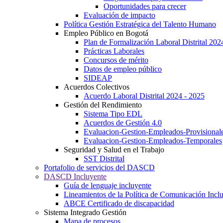
Oportunidades para crecer
Evaluación de impacto
Política Gestión Estratégica del Talento Humano
Empleo Público en Bogotá
Plan de Formalización Laboral Distrital 20
Prácticas Laborales
Concursos de mérito
Datos de empleo público
SIDEAP
Acuerdos Colectivos
Acuerdo Laboral Distrital 2024 - 2025
Gestión del Rendimiento
Sistema Tipo EDL
Acuerdos de Gestión 4.0
Evaluacion-Gestion-Empleados-Provisional
Evaluacion-Gestion-Empleados-Temporales
Seguridad y Salud en el Trabajo
SST Distrital
Portafolio de servicios del DASCD
DASCD Incluyente
Guía de lenguaje incluyente
Lineamientos de la Política de Comunicación Incl
ABCE Certificado de discapacidad
Sistema Integrado Gestión
Mapa de procesos