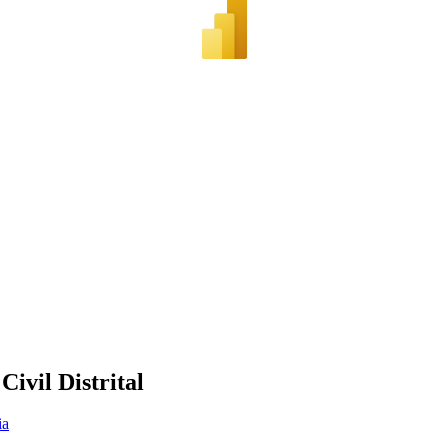
ivil Distrital
ia