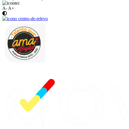
A-
A+