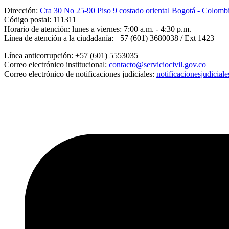
Dirección:
Cra 30 No 25-90 Piso 9 costado oriental Bogotá - Colomb
Código postal:
111311
Horario de atención:
lunes a viernes: 7:00 a.m. - 4:30 p.m.
Línea de atención a la ciudadanía:
+57 (601) 3680038 / Ext 1423
Línea anticorrupción:
+57 (601) 5553035
Correo electrónico institucional:
contacto@serviciocivil.gov.co
Correo electrónico de notificaciones judiciales:
notificacionesjudicial