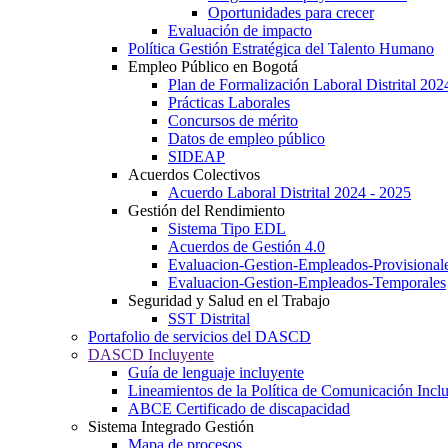
Oportunidades para crecer
Evaluación de impacto
Política Gestión Estratégica del Talento Humano
Empleo Público en Bogotá
Plan de Formalización Laboral Distrital 20
Prácticas Laborales
Concursos de mérito
Datos de empleo público
SIDEAP
Acuerdos Colectivos
Acuerdo Laboral Distrital 2024 - 2025
Gestión del Rendimiento
Sistema Tipo EDL
Acuerdos de Gestión 4.0
Evaluacion-Gestion-Empleados-Provisional
Evaluacion-Gestion-Empleados-Temporales
Seguridad y Salud en el Trabajo
SST Distrital
Portafolio de servicios del DASCD
DASCD Incluyente
Guía de lenguaje incluyente
Lineamientos de la Política de Comunicación Incl
ABCE Certificado de discapacidad
Sistema Integrado Gestión
Mapa de procesos