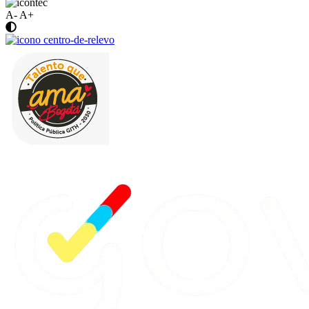
A-
A+