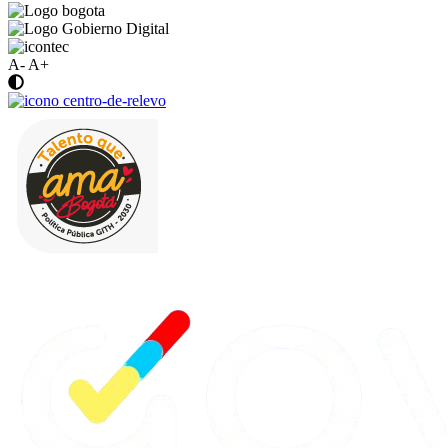
A-
A+