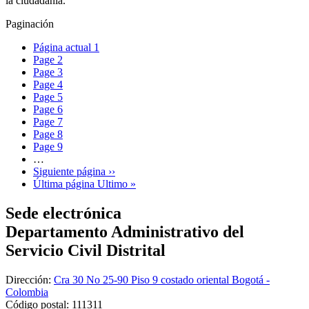
la ciudadanía.
Paginación
Página actual
1
Page
2
Page
3
Page
4
Page
5
Page
6
Page
7
Page
8
Page
9
…
Siguiente página
››
Última página
Ultimo »
Sede electrónica
Departamento Administrativo del
Servicio Civil Distrital
Dirección:
Cra 30 No 25-90 Piso 9 costado oriental Bogotá -
Colombia
Código postal:
111311