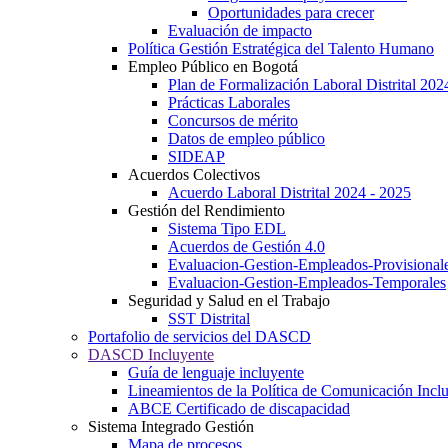
Oportunidades para crecer
Evaluación de impacto
Política Gestión Estratégica del Talento Humano
Empleo Público en Bogotá
Plan de Formalización Laboral Distrital 20
Prácticas Laborales
Concursos de mérito
Datos de empleo público
SIDEAP
Acuerdos Colectivos
Acuerdo Laboral Distrital 2024 - 2025
Gestión del Rendimiento
Sistema Tipo EDL
Acuerdos de Gestión 4.0
Evaluacion-Gestion-Empleados-Provisional
Evaluacion-Gestion-Empleados-Temporales
Seguridad y Salud en el Trabajo
SST Distrital
Portafolio de servicios del DASCD
DASCD Incluyente
Guía de lenguaje incluyente
Lineamientos de la Política de Comunicación Incl
ABCE Certificado de discapacidad
Sistema Integrado Gestión
Mapa de procesos