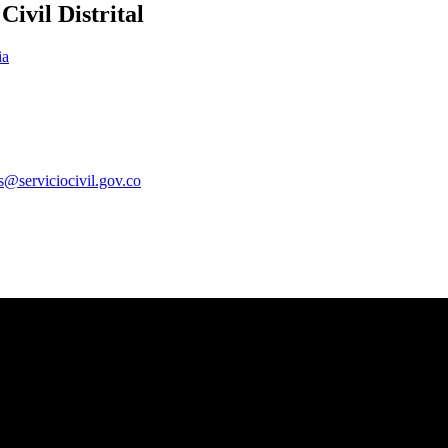
ivil Distrital
ia
es@serviciocivil.gov.co