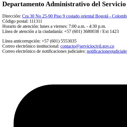
Departamento Administrativo del Servicio C
Dirección:
Cra 30 No 25-90 Piso 9 costado oriental Bogotá - Colomb
Código postal:
111311
Horario de atención:
lunes a viernes: 7:00 a.m. - 4:30 p.m.
Línea de atención a la ciudadanía:
+57 (601) 3680038 / Ext 1423
Línea anticorrupción:
+57 (601) 5553035
Correo electrónico institucional:
contacto@serviciocivil.gov.co
Correo electrónico de notificaciones judiciales:
notificacionesjudicial