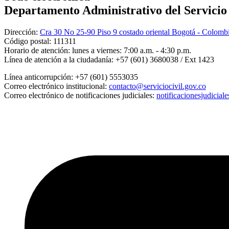
Departamento Administrativo del Servicio C
Dirección:
Cra 30 No 25-90 Piso 9 costado oriental Bogotá - Colomb
Código postal:
111311
Horario de atención:
lunes a viernes: 7:00 a.m. - 4:30 p.m.
Línea de atención a la ciudadanía:
+57 (601) 3680038 / Ext 1423
Línea anticorrupción:
+57 (601) 5553035
Correo electrónico institucional:
contacto@serviciocivil.gov.co
Correo electrónico de notificaciones judiciales:
notificacionesjudicial