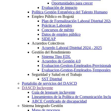
Oportunidades para crecer
Evaluación de impacto
Política Gestión Estratégica del Talento Humano
Empleo Público en Bogotá
Plan de Formalización Laboral Distrital 20
Prácticas Laborales
Concursos de mérito
Datos de empleo público
SIDEAP
Acuerdos Colectivos
Acuerdo Laboral Distrital 2024 - 2025
Gestión del Rendimiento
Sistema Tipo EDL
Acuerdos de Gestión 4.0
Evaluacion-Gestion-Empleados-Provisional
Evaluacion-Gestion-Empleados-Temporales
Seguridad y Salud en el Trabajo
SST Distrital
Portafolio de servicios del DASCD
DASCD Incluyente
Guía de lenguaje incluyente
Lineamientos de la Política de Comunicación Incl
ABCE Certificado de discapacidad
Sistema Integrado Gestión
Mapa de procesos