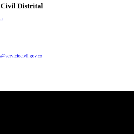
ivil Distrital
ia
es@serviciocivil.gov.co