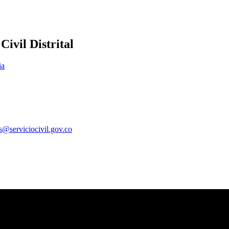
ivil Distrital
ia
es@serviciocivil.gov.co