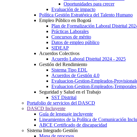
Oportunidades para crecer
Evaluación de impacto
Política Gestión Estratégica del Talento Humano
Empleo Público en Bogotá
Plan de Formalización Laboral Distrital 20
Prácticas Laborales
Concursos de mérito
Datos de empleo público
SIDEAP
Acuerdos Colectivos
Acuerdo Laboral Distrital 2024 - 2025
Gestión del Rendimiento
Sistema Tipo EDL
Acuerdos de Gestión 4.0
Evaluacion-Gestion-Empleados-Provisional
Evaluacion-Gestion-Empleados-Temporales
Seguridad y Salud en el Trabajo
SST Distrital
Portafolio de servicios del DASCD
DASCD Incluyente
Guía de lenguaje incluyente
Lineamientos de la Política de Comunicación Incl
ABCE Certificado de discapacidad
Sistema Integrado Gestión
Mapa de procesos