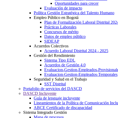
Oportunidades para crecer
Evaluación de impacto
Política Gestión Estratégica del Talento Humano
Empleo Público en Bogotá
Plan de Formalización Laboral Distrital 20
Prácticas Laborales
Concursos de mérito
Datos de empleo público
SIDEAP
Acuerdos Colectivos
Acuerdo Laboral Distrital 2024 - 2025
Gestión del Rendimiento
Sistema Tipo EDL
Acuerdos de Gestión 4.0
Evaluacion-Gestion-Empleados-Provisional
Evaluacion-Gestion-Empleados-Temporales
Seguridad y Salud en el Trabajo
SST Distrital
Portafolio de servicios del DASCD
DASCD Incluyente
Guía de lenguaje incluyente
Lineamientos de la Política de Comunicación Incl
ABCE Certificado de discapacidad
Sistema Integrado Gestión
Mapa de procesos