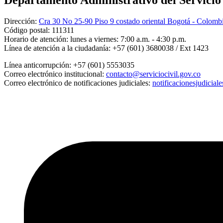
Departamento Administrativo del Servicio C
Dirección:
Cra 30 No 25-90 Piso 9 costado oriental Bogotá - Colomb
Código postal:
111311
Horario de atención:
lunes a viernes: 7:00 a.m. - 4:30 p.m.
Línea de atención a la ciudadanía:
+57 (601) 3680038 / Ext 1423
Línea anticorrupción:
+57 (601) 5553035
Correo electrónico institucional:
contacto@serviciocivil.gov.co
Correo electrónico de notificaciones judiciales:
notificacionesjudicial