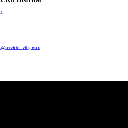
ivil Distrital
ia
es@serviciocivil.gov.co