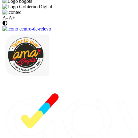
A-
A+