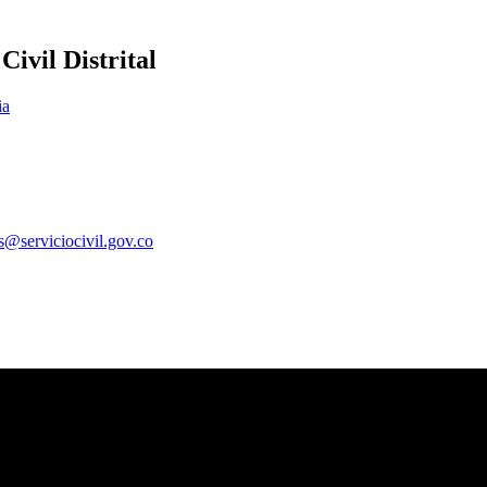
ivil Distrital
ia
es@serviciocivil.gov.co