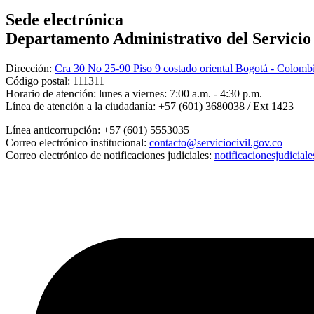
Sede electrónica
Departamento Administrativo del Servicio C
Dirección:
Cra 30 No 25-90 Piso 9 costado oriental Bogotá - Colomb
Código postal:
111311
Horario de atención:
lunes a viernes: 7:00 a.m. - 4:30 p.m.
Línea de atención a la ciudadanía:
+57 (601) 3680038 / Ext 1423
Línea anticorrupción:
+57 (601) 5553035
Correo electrónico institucional:
contacto@serviciocivil.gov.co
Correo electrónico de notificaciones judiciales:
notificacionesjudicial