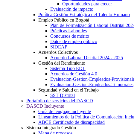
Oportunidades para crecer
Evaluación de impacto
Política Gestión Estratégica del Talento Humano
Empleo Público en Bogotá
Plan de Formalización Laboral Distrital 20
Prácticas Laborales
Concursos de mérito
Datos de empleo público
SIDEAP
Acuerdos Colectivos
Acuerdo Laboral Distrital 2024 - 2025
Gestión del Rendimiento
Sistema Tipo EDL
Acuerdos de Gestión 4.0
Evaluacion-Gestion-Empleados-Provisional
Evaluacion-Gestion-Empleados-Temporales
Seguridad y Salud en el Trabajo
SST Distrital
Portafolio de servicios del DASCD
DASCD Incluyente
Guía de lenguaje incluyente
Lineamientos de la Política de Comunicación Incl
ABCE Certificado de discapacidad
Sistema Integrado Gestión
Mapa de procesos