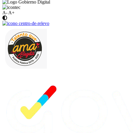
A-
A+