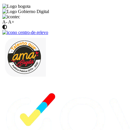
A-
A+