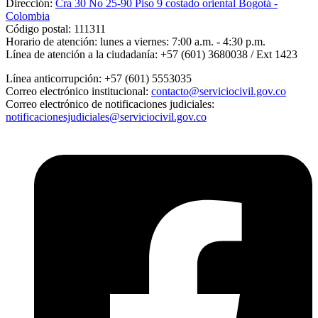
Dirección:
Cra 30 No 25-90 Piso 9 costado oriental Bogotá -
Colombia
Código postal:
111311
Horario de atención:
lunes a viernes: 7:00 a.m. - 4:30 p.m.
Línea de atención a la ciudadanía:
+57 (601) 3680038 / Ext 1423
Línea anticorrupción:
+57 (601) 5553035
Correo electrónico institucional:
contacto@serviciocivil.gov.co
Correo electrónico de notificaciones judiciales:
notificacionesjudiciales@serviciocivil.gov.co